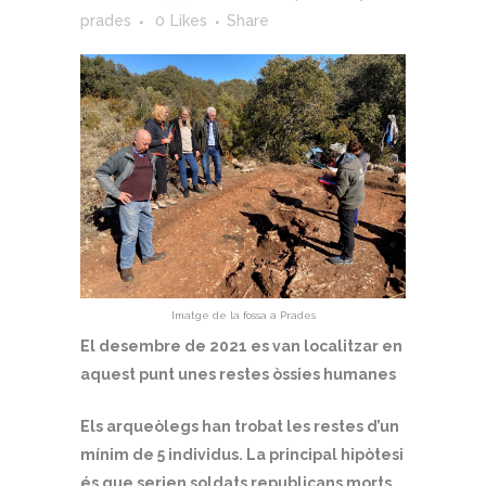
prades
0
Likes
Share
Imatge de la fossa a Prades
El desembre de 2021 es van localitzar en
aquest punt unes restes òssies humanes
Els arqueòlegs han trobat les restes d’un
mínim de 5 individus. La principal hipòtesi
és que serien soldats republicans morts