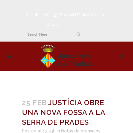
Español
|
English
|
Català
Search
25 FEB
JUSTÍCIA OBRE
UNA NOVA FOSSA A LA
SERRA DE PRADES
Posted at 13:33h
in
Notas de prensa
by