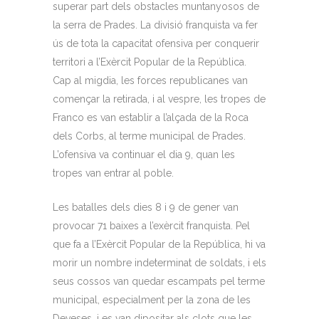
superar part dels obstacles muntanyosos de
la serra de Prades. La divisió franquista va fer
ús de tota la capacitat ofensiva per conquerir
territori a l’Exèrcit Popular de la República.
Cap al migdia, les forces republicanes van
començar la retirada, i al vespre, les tropes de
Franco es van establir a l’alçada de la Roca
dels Corbs, al terme municipal de Prades.
L’ofensiva va continuar el dia 9, quan les
tropes van entrar al poble.
Les batalles dels dies 8 i 9 de gener van
provocar 71 baixes a l’exèrcit franquista. Pel
que fa a l’Exèrcit Popular de la República, hi va
morir un nombre indeterminat de soldats, i els
seus cossos van quedar escampats pel terme
municipal, especialment per la zona de les
Deveses, i es van dipositar als clots que les