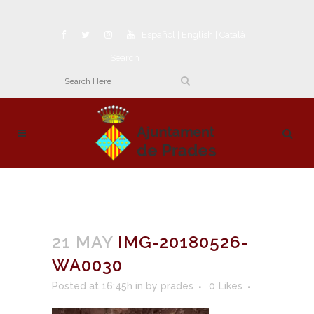
Español
|
English
|
Català
Search
21 MAY
IMG-20180526-
WA0030
Posted at 16:45h
in
by
prades
0
Likes