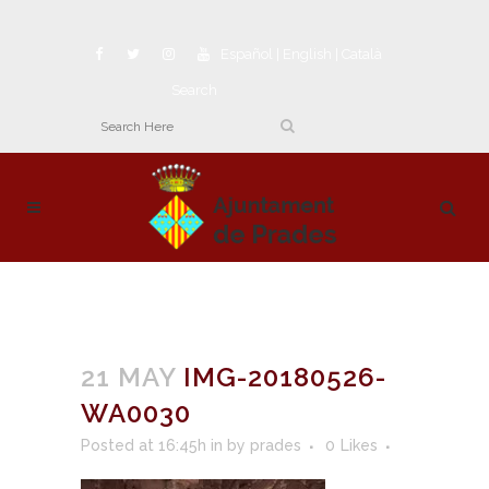
Español
|
English
|
Català
Search
21 MAY
IMG-20180526-
WA0030
Posted at 16:45h
in
by
prades
0
Likes