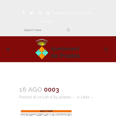
Español
|
English
|
Català
Search
16 AGO
0003
Posted at 10:24h
in
by
prades
0
Likes