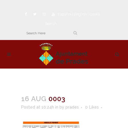
Español
|
English
|
Català
Search
16 AUG
0003
Posted at 10:24h
in
by
prades
0
Likes