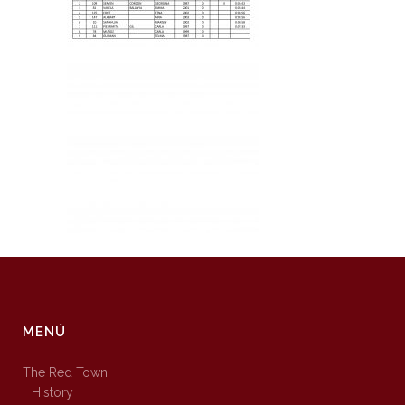
MENÚ
The Red Town
History