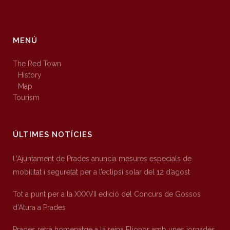
MENÚ
The Red Town
History
Map
Tourism
ÚLTIMES NOTÍCIES
L’Ajuntament de Prades anuncia mesures especials de
mobilitat i seguretat per a l’eclipsi solar del 12 d’agost
Tot a punt per a la XXXVII edició del Concurs de Gossos
d’Atura a Prades
Prades retrà homenatge a la reina Elionor amb unes jornades