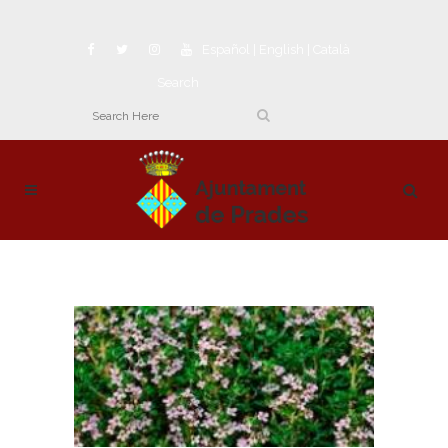
Español
|
English
|
Català
Search