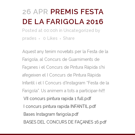
26 APR
PREMIS FESTA
DE LA FARIGOLA 2016
Posted at 00:00h
in
Uncategorized
by
prades
0
Likes
Share
Aquest any tenim novetats per la Festa de la
Farigola, al Concurs de Guarniments de
Façanes i el Concurs de Pintura Ràpida s’hi
afegeixen el I Concurs de Pintura Ràpida
Infantil i el I Concurs d’Instagram “Festa de la
Farigola”. Us animem a tots a participar-hi!!!
VII concurs pintura rapida 1 full.pdf
I concurs pintura rapida INFANTIL.pdf
Bases Instagram farigola.pdf
BASES DEL CONCURS DE FAÇANES 16.pdf