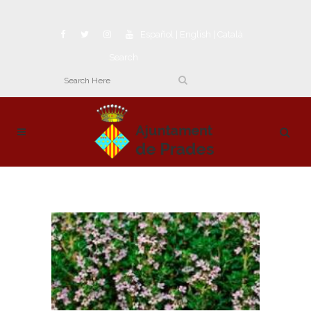
Español
|
English
|
Català
Search