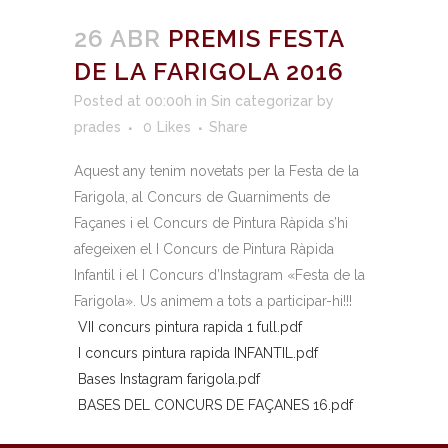
26 ABR
PREMIS FESTA
DE LA FARIGOLA 2016
Posted at 00:00h
in
Sin categorizar
by
prades
0
Likes
Share
Aquest any tenim novetats per la Festa de la
Farigola, al Concurs de Guarniments de
Façanes i el Concurs de Pintura Ràpida s’hi
afegeixen el I Concurs de Pintura Ràpida
Infantil i el I Concurs d’Instagram «Festa de la
Farigola». Us animem a tots a participar-hi!!!
VII concurs pintura rapida 1 full.pdf
I concurs pintura rapida INFANTIL.pdf
Bases Instagram farigola.pdf
BASES DEL CONCURS DE FAÇANES 16.pdf