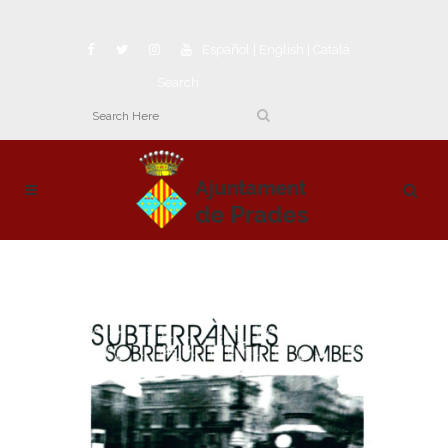
Español
|
English
|
Català
Search