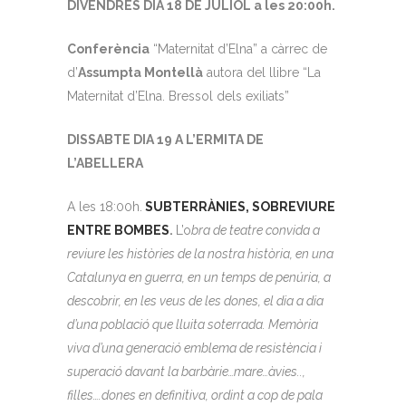
DIVENDRES DIA 18 DE JULIOL a les 20:00h.
Conferència
“Maternitat d’Elna” a càrrec de
d’
Assumpta Montellà
autora del llibre “La
Maternitat d’Elna. Bressol dels exiliats”
DISSABTE DIA 19 A L’ERMITA DE
L’ABELLERA
A les 18:00h.
SUBTERRÀNIES, SOBREVIURE
ENTRE BOMBES
.
L’o
bra de teatre convida a
reviure les històries de la nostra història, en una
Catalunya en guerra, en un temps de penúria, a
descobrir, en les veus de les dones, el dia a dia
d’una població que lluita soterrada. Memòria
viva d’una generació emblema de resistència i
superació davant la barbàrie…mare…àvies..,
filles….dones en definitiva, ordint a cop de pala