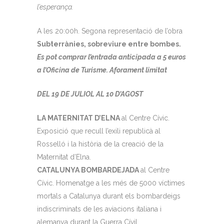
l’esperança.
A les 20:00h. Segona representació de l’obra
Subterrànies, sobreviure entre bombes.
Es pot comprar l’entrada anticipada a 5 euros
a l’Oficina de Turisme. Aforament limitat
DEL 19 DE JULIOL AL 10 D’AGOST
LA MATERNITAT D’ELNA
al Centre Cívic.
Exposició que recull l’exili republicà al
Rosselló i la història de la creació de la
Maternitat d’Elna.
CATALUNYA BOMBARDEJADA
al Centre
Cívic. Homenatge a les més de 5000 víctimes
mortals a Catalunya durant els bombardeigs
indiscriminats de les aviacions italiana i
alemanya durant la Guerra Cívil.