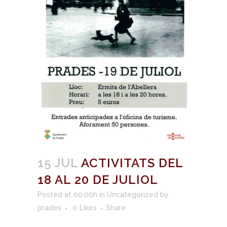
15 JUL
ACTIVITATS DEL
18 AL 20 DE JULIOL
Posted at 00:00h
in
Uncategorized
by
prades
0
Likes
Share