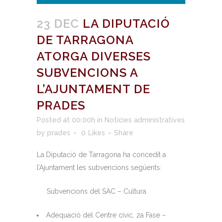
23 DEC
LA DIPUTACIÓ
DE TARRAGONA
ATORGA DIVERSES
SUBVENCIONS A
L’AJUNTAMENT DE
PRADES
Posted at 00:00h
in
Notícies administratives
by
prades
0
Likes
Share
La Diputació de Tarragona ha concedit a
l’Ajuntament les subvencions següents:
Subvencions del SAC – Cultura
Adequació del Centre cívic, 2a Fase –