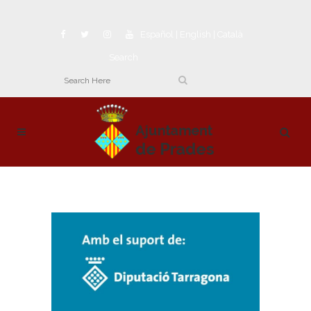
Español
|
English
|
Català
Search