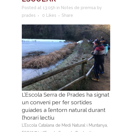
Posted at 13:05h
in
Notes de premsa
by
prades
0
Likes
Share
L’Escola Serra de Prades ha signat
un conveni per fer sortides
guiades a l’entorn natural durant
l’horari lectiu
L’Escola Catalana de Medi Natural i Muntanya,