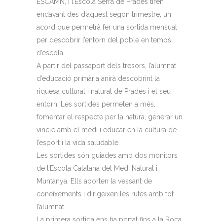
ESCAMN, i l’Escola Serra de Prades tiren
endavant des d’aquest segon trimestre, un
acord que permetrà fer una sortida mensual
per descobrir l’entorn del poble en temps
d’escola.
A partir del passaport dels tresors, l’alumnat
d’educació primària anirà descobrint la
riquesa cultural i natural de Prades i el seu
entorn. Les sortides permeten a més,
fomentar el respecte per la natura, generar un
vincle amb el medi i educar en la cultura de
l’esport i la vida saludable.
Les sortides són guiades amb dos monitors
de l’Escola Catalana del Medi Natural i
Muntanya. Ells aporten la vessant de
coneixements i dirigeixen les rutes amb tot
l’alumnat.
La primera sortida ens ha portat fins a la Roca