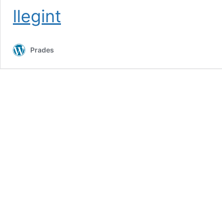
IX
llegint
CONCURS
D’INSTAGRAM
«ESTIU
Prades
A
PRADES»