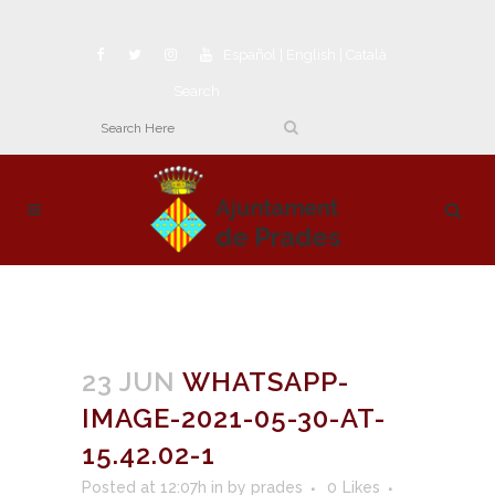
Español
|
English
|
Català
Search
23 JUN
WHATSAPP-
IMAGE-2021-05-30-AT-
15.42.02-1
Posted at 12:07h
in
by
prades
0
Likes