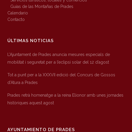
Servicios turísticos, locales y comercios
Guías de las Montañas de Prades
Calendario
Contacto
ÚLTIMAS NOTICIAS
L’Ajuntament de Prades anuncia mesures especials de
mobilitat i seguretat per a l’eclipsi solar del 12 d’agost
Tot a punt per a la XXXVII edició del Concurs de Gossos
d’Atura a Prades
Prades retrà homenatge a la reina Elionor amb unes jornades
històriques aquest agost
AYUNTAMIENTO DE PRADES