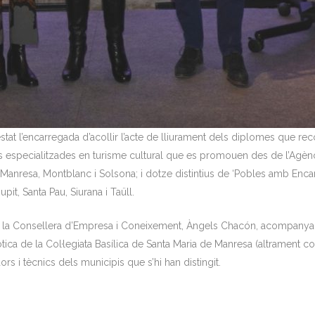
stat l’encarregada d’acollir l’acte de lliurament dels diplomes que re
 especialitzades en turisme cultural que es promouen des de l’Agència
Manresa, Montblanc i Solsona; i dotze distintius de ‘Pobles amb Encant
pit, Santa Pau, Siurana i Taüll.
 per la Consellera d’Empresa i Coneixement, Àngels Chacón, acompanya
 Gòtica de la Col·legiata Basílica de Santa Maria de Manresa (altramen
rs i tècnics dels municipis que s’hi han distingit.