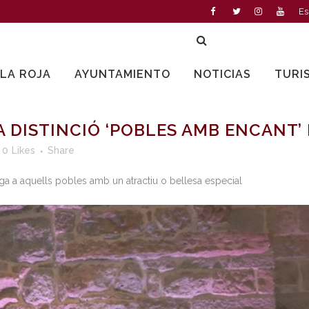
Es
LLA ROJA
AYUNTAMIENTO
NOTICIAS
TURI
 DISTINCIÓ ‘POBLES AMB ENCANT’
0
Likes
Share
orga a aquells pobles amb un atractiu o bellesa especial