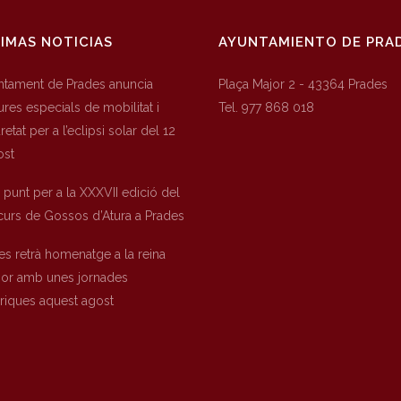
IMAS NOTICIAS
AYUNTAMIENTO DE PRA
untament de Prades anuncia
Plaça Major 2 - 43364 Prades
res especials de mobilitat i
Tel. 977 868 018
etat per a l’eclipsi solar del 12
ost
a punt per a la XXXVII edició del
urs de Gossos d’Atura a Prades
es retrà homenatge a la reina
nor amb unes jornades
òriques aquest agost