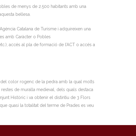
 pobles de menys de 2.500 habitants amb una
aquesta bellesa.
l’Agència Catalana de Turisme i adquireixen una
 Viles amb Caràcter o Pobles
tc.), accés al pla de formació de l’ACT o accés a
s del color rogenc de la pedra amb la qual molts
 i restes de muralla medieval, dels quals destaca
unt Històric i va obtenir el distintiu de 3 Flors
 que quasi la totalitat del terme de Prades es veu