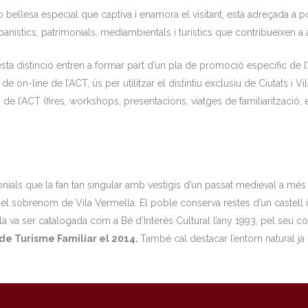
 bellesa especial que captiva i enamora el visitant, està adreçada a
anístics, patrimonials, mediambientals i turístics que contribueixen a 
sta distinció entren a formar part d’un pla de promoció específic de 
 de on-line de l’ACT, ús per utilitzar el distintiu exclusiu de Ciutats i
e l’ACT (fires, workshops, presentacions, viatges de familiarització, e
nials que la fan tan singular amb vestigis d’un passat medieval a mé
na el sobrenom de Vila Vermella. El poble conserva restes d’un castell
la va ser catalogada com a Bé d’Interès Cultural l’any 1993, pel seu conj
 de Turisme Familiar el 2014.
També cal destacar l’entorn natural ja