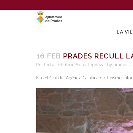
LA VI
16 FEB
PRADES RECULL LA
Posted at 16:16h
in
Sin categorizar
by
prades
El certificat de l’Agència Catalana de Turisme s’at