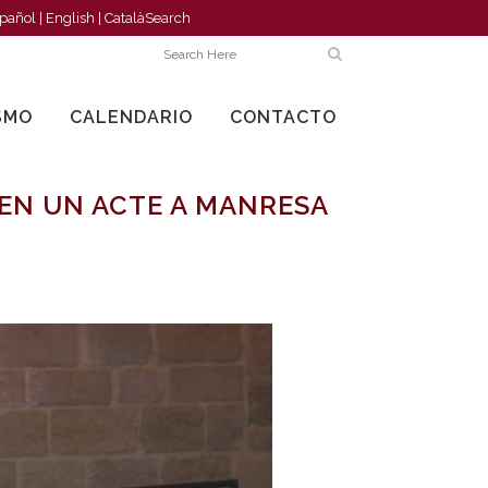
pañol
|
English
|
Català
Search
SMO
CALENDARIO
CONTACTO
 EN UN ACTE A MANRESA