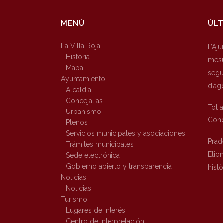
MENÚ
ÚLT
La Villa Roja
L’Aj
Historia
mesu
Mapa
segur
Ayuntamiento
d’ag
Alcaldía
Concejalías
Tot 
Urbanismo
Conc
Plenos
Servicios municipales y asociaciones
Prad
Trámites municipales
Elio
Sede electrónica
Gobierno abierto y transparencia
hist
Noticias
Noticias
Turismo
Lugares de interés
Centro de interpretación