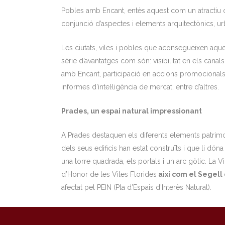
Pobles amb Encant, entès aquest com un atractiu o
conjunció d’aspectes i elements arquitectònics, urb
Les ciutats, viles i pobles que aconsegueixen aque
sèrie d’avantatges com són: visibilitat en els canals
amb Encant, participació en accions promocionals d
informes d’intel·ligència de mercat, entre d’altres.
Prades, un espai natural impressionant
A Prades destaquen els diferents elements patrimo
dels seus edificis han estat construïts i que li dó
una torre quadrada, els portals i un arc gòtic. La Vi
d’Honor de les Viles Florides
així com el Segell
afectat pel PEIN (Pla d’Espais d’Interès Natural).