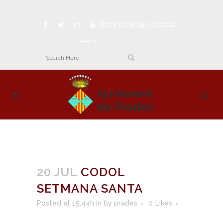
Español
|
English
|
Català
Search
20 JUL
CODOL
SETMANA SANTA
Posted at 15:44h
in
by
prades
0
Likes