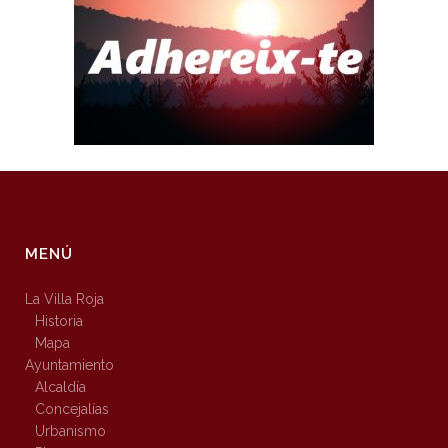
MENÚ
La Villa Roja
Historia
Mapa
Ayuntamiento
Alcaldía
Concejalías
Urbanismo