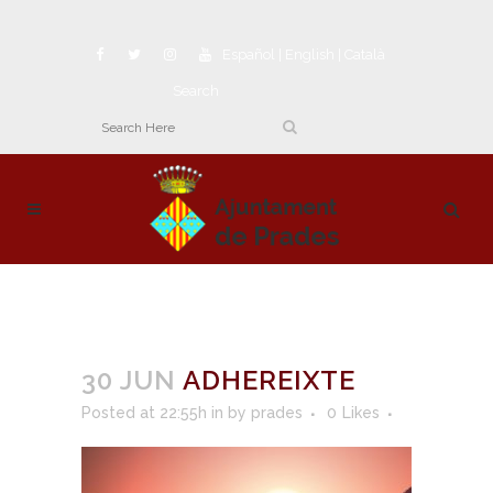
Español
|
English
|
Català
Search
30 JUN
ADHEREIXTE
Posted at 22:55h
in
by
prades
0
Likes