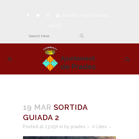
Español
|
English
|
Català
Search
19 MAR
SORTIDA
GUIADA 2
Posted at 13:05h
in
by
prades
0
Likes