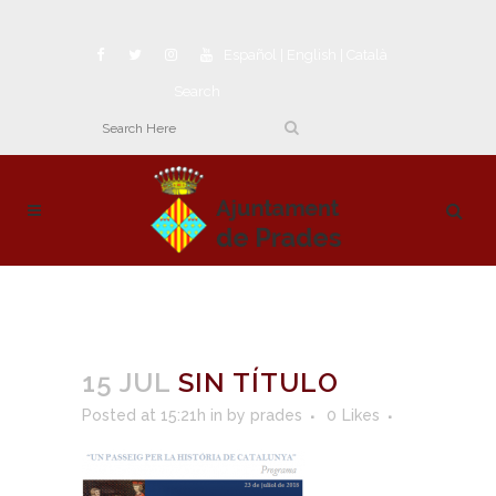
Español
|
English
|
Català
Search
15 JUL
SIN TÍTULO
Posted at 15:21h
in
by
prades
0
Likes