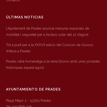
Contacto
ÚLTIMAS NOTICIAS
L’Ajuntament de Prades anuncia mesures especials de
mobilitat i seguretat per a l’eclipsi solar del 12 d’agost
Tot a punt per a la XXXVII edició del Concurs de Gossos
d’Atura a Prades
Prades retrà homenatge a la reina Elionor amb unes jornades
històriques aquest agost
AYUNTAMIENTO DE PRADES
Plaça Major 2 - 43364 Prades
Tel. 977 868 018