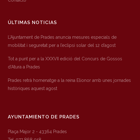
Contacto
ÚLTIMAS NOTICIAS
L’Ajuntament de Prades anuncia mesures especials de
mobilitat i seguretat per a l’eclipsi solar del 12 d’agost
Tot a punt per a la XXXVII edició del Concurs de Gossos
d’Atura a Prades
Prades retrà homenatge a la reina Elionor amb unes jornades
històriques aquest agost
AYUNTAMIENTO DE PRADES
Plaça Major 2 - 43364 Prades
Tel. 977 868 018