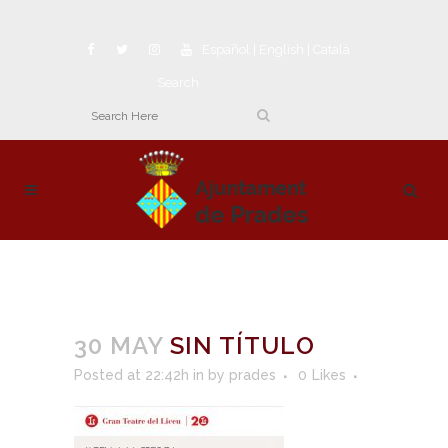
Español
|
English
|
Català
Search
30 MAY
SIN TÍTULO
Posted at 22:42h
in
by
prades
0
Likes