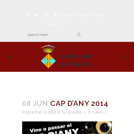
Español
|
English
|
Català
Search
08 JUN
CAP D’ANY 2014
Posted at 11:56h
in
by
prades
0
Likes