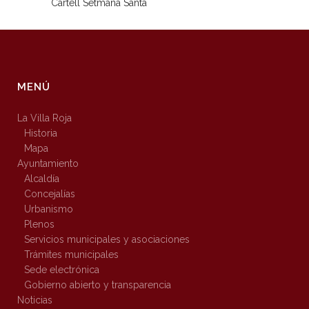
Cartell Setmana Santa
MENÚ
La Villa Roja
Historia
Mapa
Ayuntamiento
Alcaldía
Concejalías
Urbanismo
Plenos
Servicios municipales y asociaciones
Trámites municipales
Sede electrónica
Gobierno abierto y transparencia
Noticias