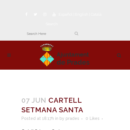
Español
|
English
|
Català
Search
07 JUN
CARTELL
SETMANA SANTA
Posted at 18:17h
in
by
prades
0
Likes