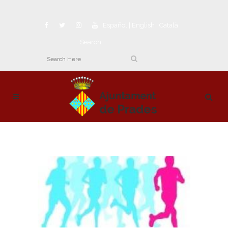
Español
|
English
|
Català
Search