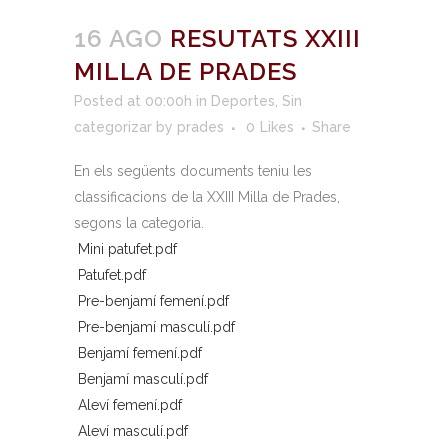
16 AGO
RESUTATS XXIII
MILLA DE PRADES
Posted at 00:00h
in
Deportes
,
Sin
categorizar
by
prades
0
Likes
Share
En els següents documents teniu les
classificacions de la XXIII Milla de Prades,
segons la categoria.
Mini patufet.pdf
Patufet.pdf
Pre-benjamí femení.pdf
Pre-benjamí masculí.pdf
Benjamí femení.pdf
Benjamí masculí.pdf
Aleví femení.pdf
Aleví masculí.pdf