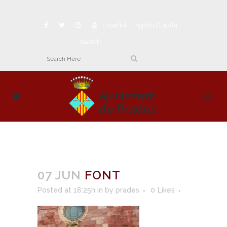
Español
|
English
|
Català
Search
07 JUN
FONT
Posted at 18:25h
in
by
prades
0
Likes