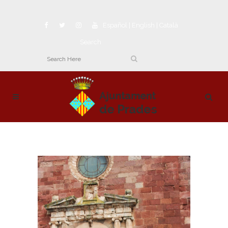
Español
|
English
|
Català
Search