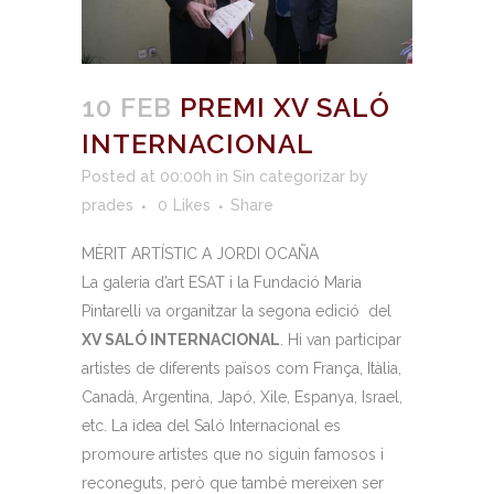
10 FEB
PREMI XV SALÓ
INTERNACIONAL
Posted at 00:00h
in
Sin categorizar
by
prades
0
Likes
Share
MÈRIT ARTÍSTIC A JORDI OCAÑA
La galeria d’art ESAT i la Fundació Maria
Pintarelli va organitzar la segona edició del
XV SALÓ INTERNACIONAL
. Hi van participar
artistes de diferents països com França, Itàlia,
Canadà, Argentina, Japó, Xile, Espanya, Israel,
etc. La idea del Saló Internacional es
promoure artistes que no siguin famosos i
reconeguts, però que també mereixen ser