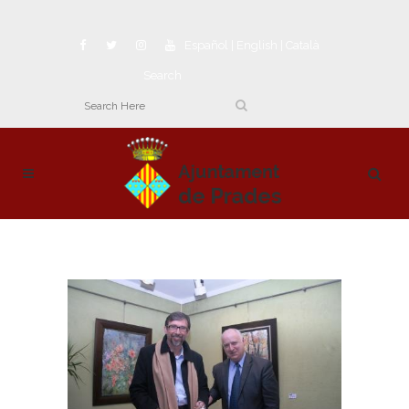
Español
|
English
|
Català
Search