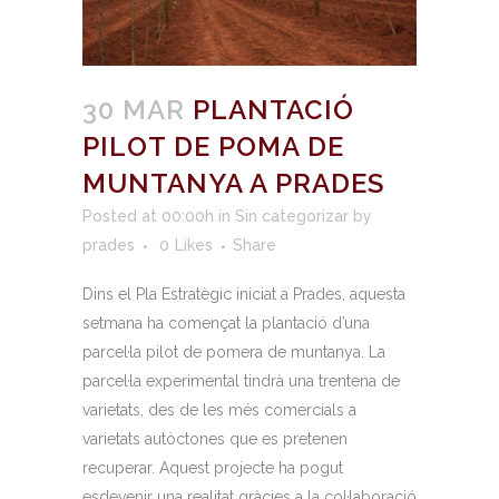
30 MAR
PLANTACIÓ
PILOT DE POMA DE
MUNTANYA A PRADES
Posted at 00:00h
in
Sin categorizar
by
prades
0
Likes
Share
Dins el Pla Estratègic iniciat a Prades, aquesta
setmana ha començat la plantació d’una
parcel·la pilot de pomera de muntanya. La
parcel·la experimental tindrà una trentena de
varietats, des de les més comercials a
varietats autòctones que es pretenen
recuperar. Aquest projecte ha pogut
esdevenir una realitat gràcies a la col·laboració