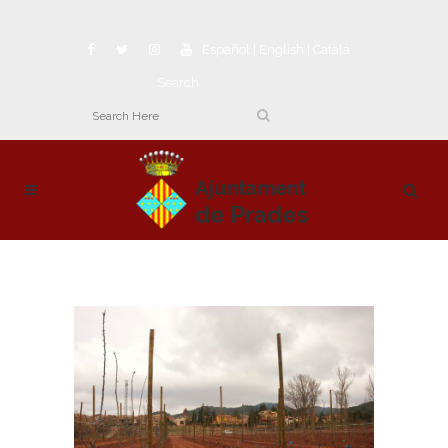
Español
|
English
|
Català
Search