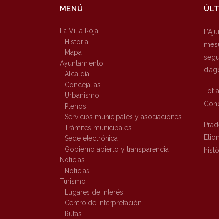
MENÚ
ÚLT
La Villa Roja
L’Aj
Historia
mesu
Mapa
segur
Ayuntamiento
d’ag
Alcaldía
Concejalías
Tot 
Urbanismo
Conc
Plenos
Servicios municipales y asociaciones
Prad
Trámites municipales
Elio
Sede electrónica
Gobierno abierto y transparencia
hist
Noticias
Noticias
Turismo
Lugares de interés
Centro de interpretación
Rutas