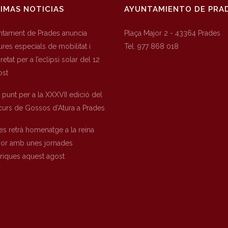
IMAS NOTICIAS
AYUNTAMIENTO DE PRA
untament de Prades anuncia
Plaça Major 2 - 43364 Prades
res especials de mobilitat i
Tel. 977 868 018
etat per a l’eclipsi solar del 12
ost
a punt per a la XXXVII edició del
urs de Gossos d’Atura a Prades
es retrà homenatge a la reina
nor amb unes jornades
òriques aquest agost