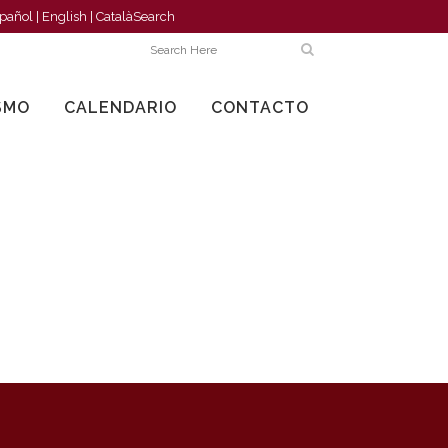
pañol
|
English
|
Català
Search
SMO
CALENDARIO
CONTACTO