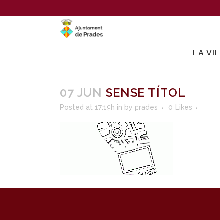
LA VI
07 JUN
SENSE TÍTOL
Posted at 17:19h
in
by
prades
0
Likes