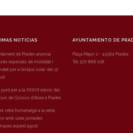
IMAS NOTICIAS
AYUNTAMIENTO DE PRA
untament de Prades anuncia
Plaça Major 2 - 43364 Prades
res especials de mobilitat i
Tel. 977 868 018
etat per a l’eclipsi solar del 12
ost
a punt per a la XXXVII edició del
urs de Gossos d’Atura a Prades
es retrà homenatge a la reina
nor amb unes jornades
òriques aquest agost