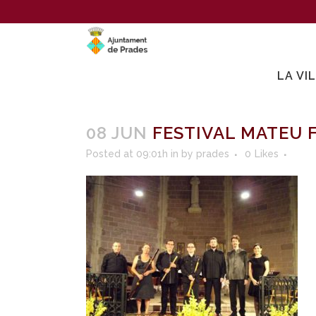
LA VI
08 JUN
FESTIVAL MATEU 
Posted at 09:01h
in
by
prades
0
Likes