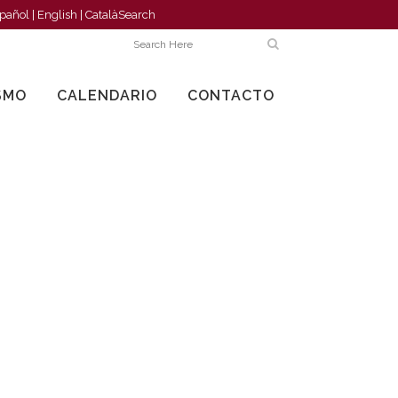
pañol
|
English
|
Català
Search
SMO
CALENDARIO
CONTACTO