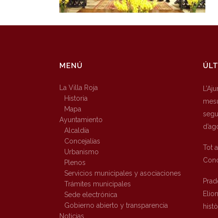
MENÚ
ÚLT
La Villa Roja
L’Aj
Historia
mesu
Mapa
segur
Ayuntamiento
d’ag
Alcaldía
Concejalías
Tot 
Urbanismo
Conc
Plenos
Servicios municipales y asociaciones
Prad
Trámites municipales
Elio
Sede electrónica
Gobierno abierto y transparencia
hist
Noticias