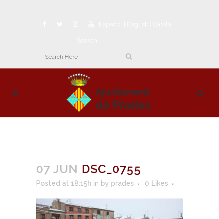
Español
|
English
|
Català
Search
07 JUN
DSC_0755
Posted at 18:15h
in
by
prades
0
Likes