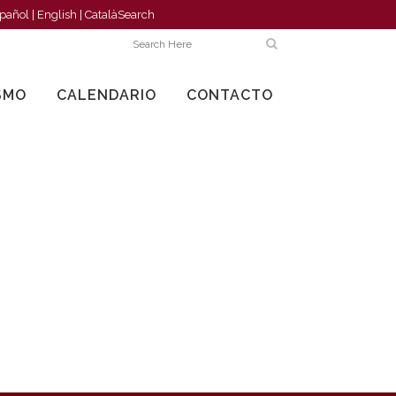
pañol
|
English
|
Català
Search
SMO
CALENDARIO
CONTACTO