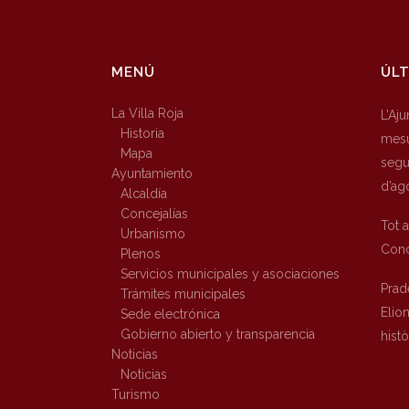
MENÚ
ÚLT
La Villa Roja
L’Aj
Historia
mesu
Mapa
segur
Ayuntamiento
d’ag
Alcaldía
Concejalías
Tot 
Urbanismo
Conc
Plenos
Servicios municipales y asociaciones
Prad
Trámites municipales
Elio
Sede electrónica
Gobierno abierto y transparencia
hist
Noticias
Noticias
Turismo