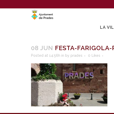
LA VI
08 JUN
FESTA-FARIGOLA-
Posted at 14:56h
in
by
prades
0
Likes