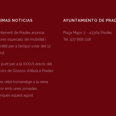
IMAS NOTICIAS
AYUNTAMIENTO DE PRA
untament de Prades anuncia
Plaça Major 2 - 43364 Prades
res especials de mobilitat i
Tel. 977 868 018
etat per a l’eclipsi solar del 12
ost
a punt per a la XXXVII edició del
urs de Gossos d’Atura a Prades
es retrà homenatge a la reina
nor amb unes jornades
òriques aquest agost