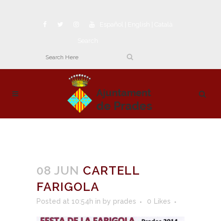
Español
|
English
|
Català
Search
08 JUN
CARTELL
FARIGOLA
Posted at 10:54h
in
by
prades
0
Likes