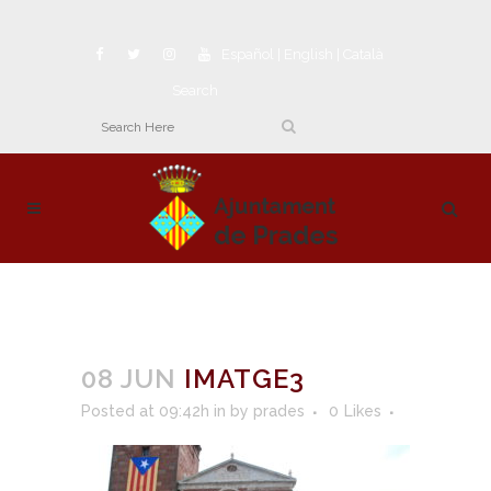
Español
|
English
|
Català
Search
08 JUN
IMATGE3
Posted at 09:42h
in
by
prades
0
Likes