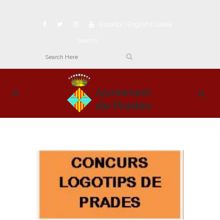
Español
|
English
|
Català
Search