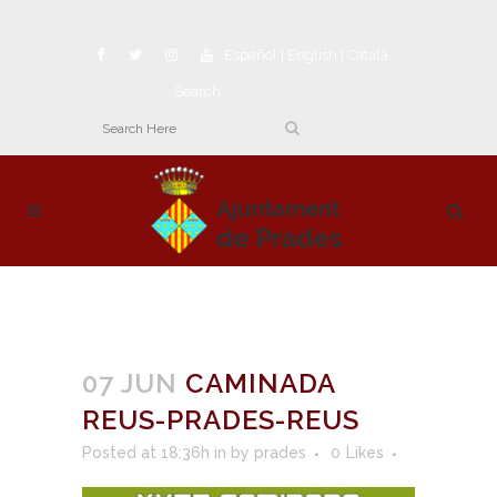
Español
|
English
|
Català
Search
07 JUN
CAMINADA
REUS-PRADES-REUS
Posted at 18:36h
in
by
prades
0
Likes