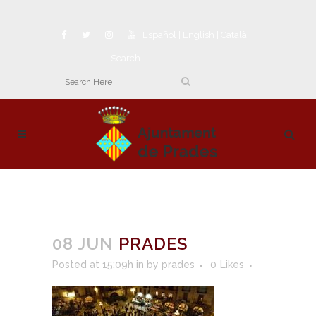
Español
|
English
|
Català
Search
08 JUN
PRADES
Posted at 15:09h
in
by
prades
0
Likes