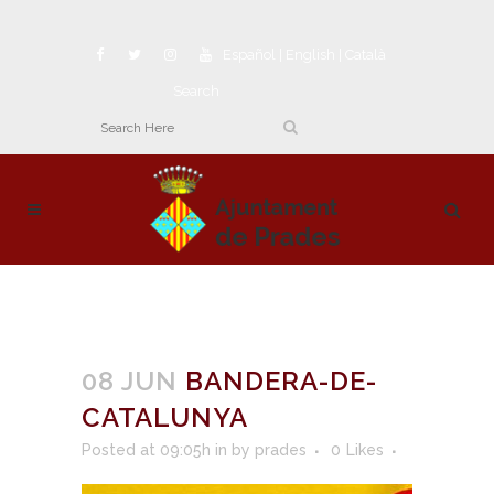
Español
|
English
|
Català
Search
08 JUN
BANDERA-DE-
CATALUNYA
Posted at 09:05h
in
by
prades
0
Likes