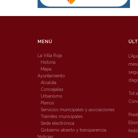
MENÚ
ÚLT
La Villa Roja
L’Aj
Historia
mesu
Mapa
segur
Ayuntamiento
d’ag
Alcaldía
Concejalías
Tot 
Urbanismo
Conc
Plenos
Servicios municipales y asociaciones
Prad
Trámites municipales
Elio
Sede electrónica
Gobierno abierto y transparencia
hist
Noticias