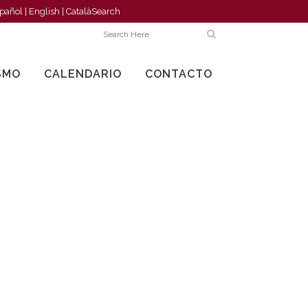
pañol
|
English
|
Català
Search
SMO
CALENDARIO
CONTACTO