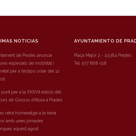
IMAS NOTICIAS
AYUNTAMIENTO DE PRA
untament de Prades anuncia
Plaça Major 2 - 43364 Prades
res especials de mobilitat i
Tel. 977 868 018
etat per a l’eclipsi solar del 12
ost
a punt per a la XXXVII edició del
urs de Gossos d’Atura a Prades
es retrà homenatge a la reina
nor amb unes jornades
òriques aquest agost