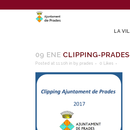
LA VI
09 ENE
CLIPPING-PRADES
Posted at 11:10h
in
by
prades
0
Likes