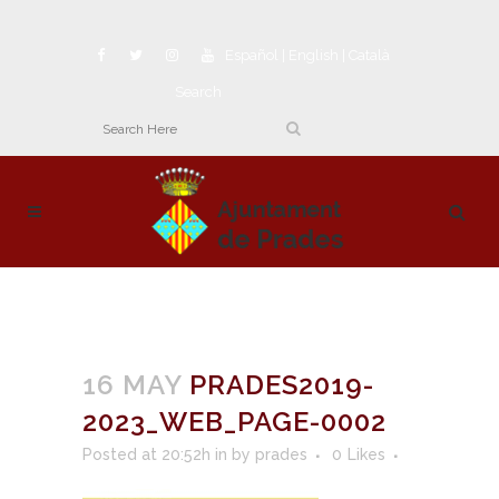
Español
|
English
|
Català
Search
16 MAY
PRADES2019-
2023_WEB_PAGE-0002
Posted at 20:52h
in
by
prades
0
Likes