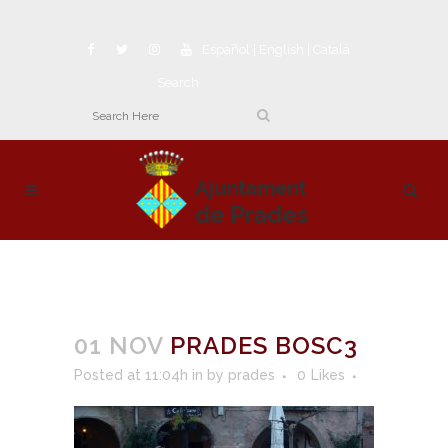
Español
|
English
|
Català
Search
01 NOV
PRADES BOSC3
Posted at 11:04h
in
by
prades
0
Likes