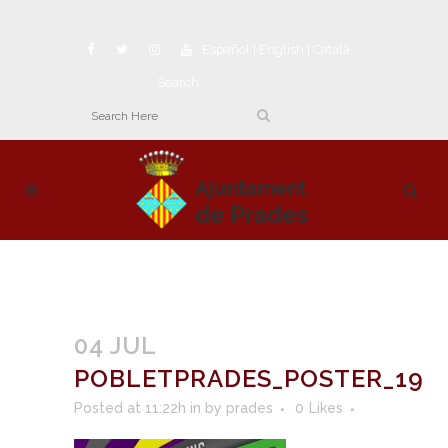
Español
|
English
|
Català
Search
04 JUL
POBLETPRADES_POSTER_19
Posted at 11:22h
in
by
prades
0
Likes