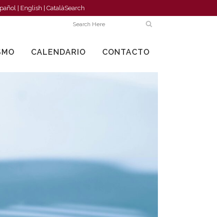
pañol
|
English
|
Català
Search
SMO
CALENDARIO
CONTACTO