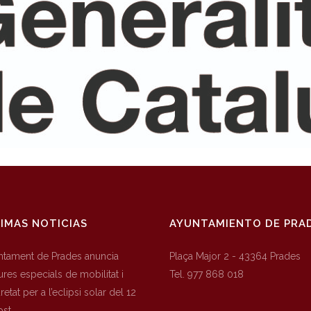
IMAS NOTICIAS
AYUNTAMIENTO DE PRA
untament de Prades anuncia
Plaça Major 2 - 43364 Prades
res especials de mobilitat i
Tel. 977 868 018
etat per a l’eclipsi solar del 12
ost