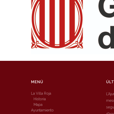
MENÚ
ÚLT
La Villa Roja
L’Aj
Historia
mesu
Mapa
segur
Ayuntamiento
d’ag