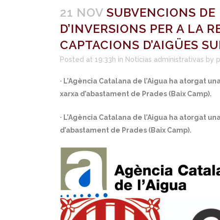
21 NOV
SUBVENCIONS DE L
D’INVERSIONS PER A LA R
CAPTACIONS D’AIGÜES SU
Posted at 19:33h
in
Noticias administrativas
by
p
· L’Agència Catalana de l’Aigua ha atorgat una
xarxa d’abastament de Prades (Baix Camp).
· L’Agència Catalana de l’Aigua ha atorgat una
d’abastament de Prades (Baix Camp).