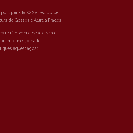
a punt per a la XXXVII edició del
urs de Gossos d’Atura a Prades
es retrà homenatge a la reina
nor amb unes jornades
òriques aquest agost