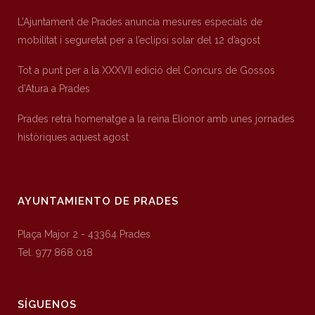
L’Ajuntament de Prades anuncia mesures especials de
mobilitat i seguretat per a l’eclipsi solar del 12 d’agost
Tot a punt per a la XXXVII edició del Concurs de Gossos
d’Atura a Prades
Prades retrà homenatge a la reina Elionor amb unes jornades
històriques aquest agost
AYUNTAMIENTO DE PRADES
Plaça Major 2 - 43364 Prades
Tel. 977 868 018
SÍGUENOS