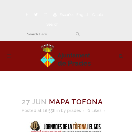
Español
|
English
|
Català
Search
27 JUN
MAPA TOFONA
Posted at 18:55h
in
by
prades
0
Likes