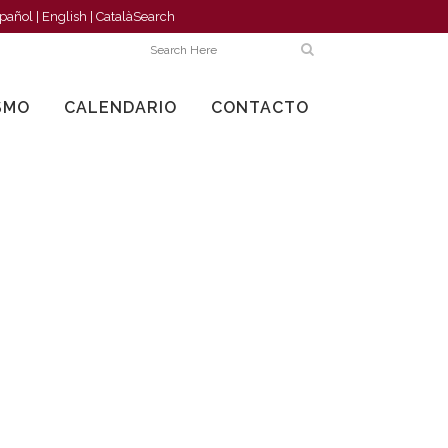
pañol
|
English
|
Català
Search
SMO
CALENDARIO
CONTACTO