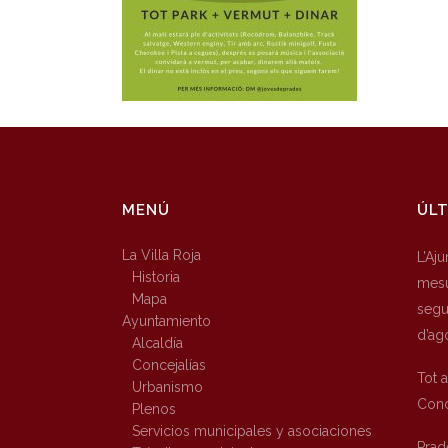
MENÚ
ÚLT
La Villa Roja
L’Aj
Historia
mesu
Mapa
segur
Ayuntamiento
d’ag
Alcaldía
Concejalías
Tot 
Urbanismo
Conc
Plenos
Servicios municipales y asociaciones
Prad