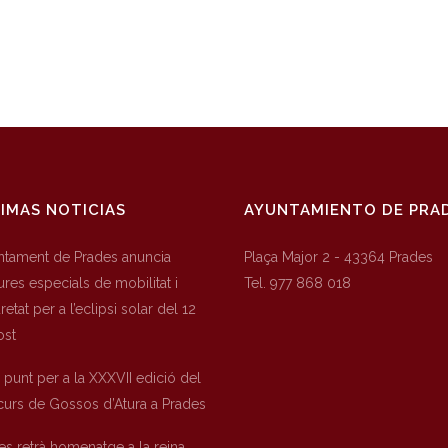
IMAS NOTICIAS
AYUNTAMIENTO DE PRA
untament de Prades anuncia
Plaça Major 2 - 43364 Prades
res especials de mobilitat i
Tel. 977 868 018
etat per a l’eclipsi solar del 12
ost
a punt per a la XXXVII edició del
urs de Gossos d’Atura a Prades
es retrà homenatge a la reina