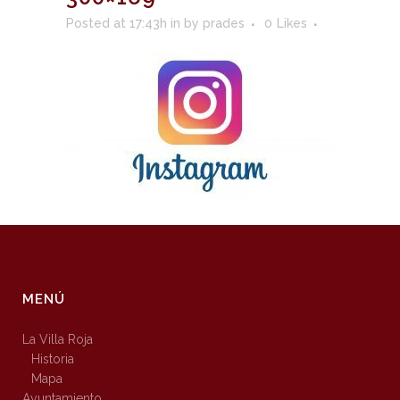
Posted at 17:43h
in
by
prades
0
Likes
MENÚ
La Villa Roja
Historia
Mapa
Ayuntamiento