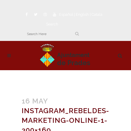
Español
|
English
|
Català
Search
16 MAY
INSTAGRAM_REBELDES-
MARKETING-ONLINE-1-
300×169