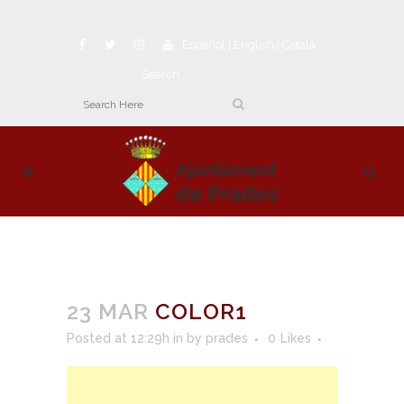
Español
|
English
|
Català
Search
23 MAR
COLOR1
Posted at 12:29h
in
by
prades
0
Likes