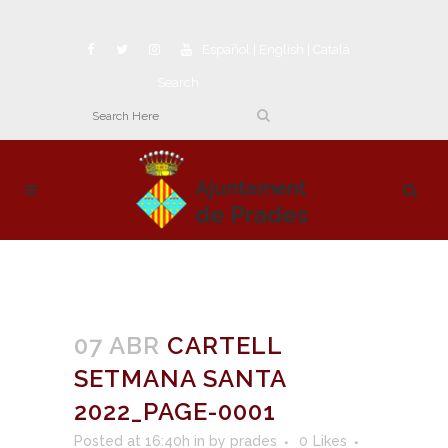
Español
|
English
|
Català
Search
07 ABR
CARTELL
SETMANA SANTA
2022_PAGE-0001
Posted at 16:40h
in
by
prades
0
Likes