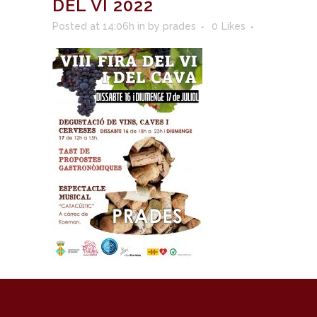
DEL VI 2022
Posted at 14:06h
in
by
prades
0
Likes