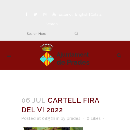
Español
|
English
|
Català
Search
06 JUL
CARTELL FIRA
DEL VI 2022
Posted at 08:52h
in
by
prades
0
Likes