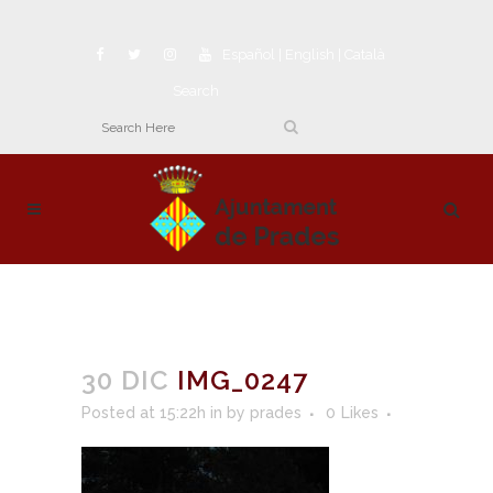
Español
|
English
|
Català
Search
30 DIC
IMG_0247
Posted at 15:22h
in
by
prades
0
Likes