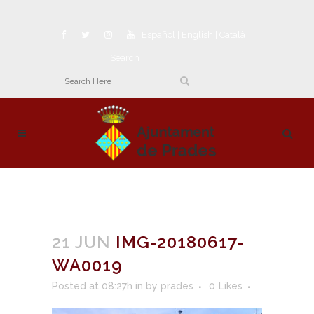
Español
|
English
|
Català
Search
21 JUN
IMG-20180617-
WA0019
Posted at 08:27h
in
by
prades
0
Likes