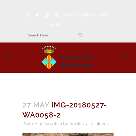
Español
|
English
|
Català
Search
27 MAY
IMG-20180527-
WA0058-2
Posted at 19:20h
in
by
prades
0
Likes