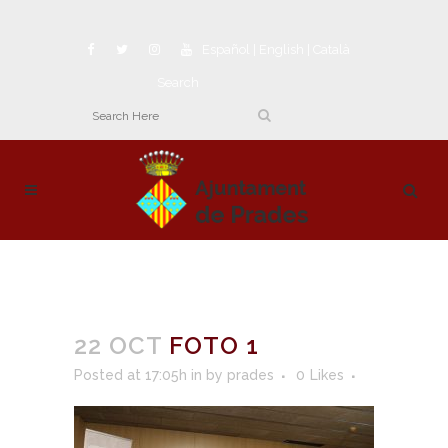
Español
|
English
|
Català
Search
22 OCT
FOTO 1
Posted at 17:05h
in
by
prades
0
Likes